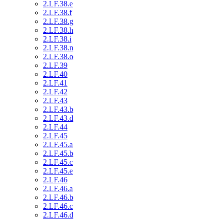
2.LF.38.e
2.LF.38.f
2.LF.38.g
2.LF.38.h
2.LF.38.i
2.LF.38.n
2.LF.38.o
2.LF.39
2.LF.40
2.LF.41
2.LF.42
2.LF.43
2.LF.43.b
2.LF.43.d
2.LF.44
2.LF.45
2.LF.45.a
2.LF.45.b
2.LF.45.c
2.LF.45.e
2.LF.46
2.LF.46.a
2.LF.46.b
2.LF.46.c
2.LF.46.d