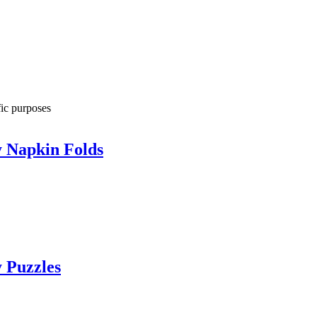
fic purposes
y Napkin Folds
 Puzzles