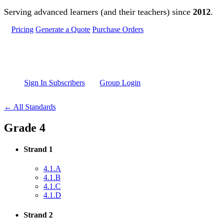
Skip to main content
Serving advanced learners (and their teachers) since
2012
.
Pricing
Generate a Quote
Purchase Orders
Sign In Subscribers
Group Login
← All Standards
Grade 4
Strand 1
4.1.A
4.1.B
4.1.C
4.1.D
Strand 2