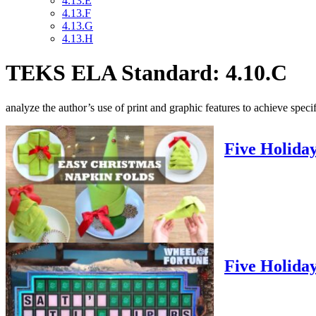
4.13.E
4.13.F
4.13.G
4.13.H
TEKS ELA Standard: 4.10.C
analyze the author’s use of print and graphic features to achieve speci
Five Holida
Five Holiday